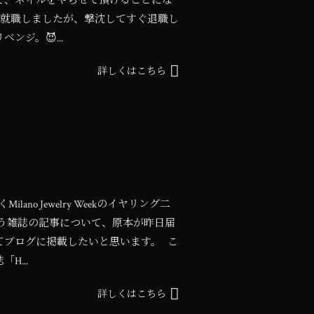
さんで、ネイルをやらせて頂けることにな
で就職しましたが、撃沈してすぐ退職し
ジ。😈...
詳しくはこちら
Milano Jewelry Weekのイヤリング二
」という雑誌の記事について、原本が昨日届
てブログに掲載したいと思います。 こ
H...
詳しくはこちら