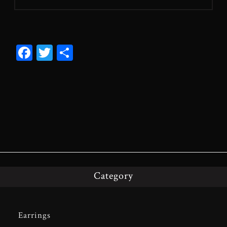
Fa
T
共
ce
wi
有
bo
tt
ok
er
Category
Earrings