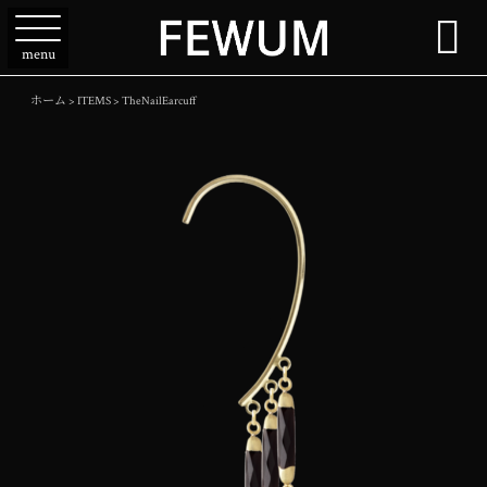

menu
ホーム
>
ITEMS
>
TheNailEarcuff