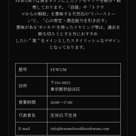
FEWUMでは黒をメインにしたアクセサリーを制作・販
売しております。「自信」や「トラウ
マからの解放」を意味する天然石の”リバーストー
ン”と、「心の安定・潜在能力を引き出す」
意味がある”オニキス”を使ったイヤリング等は、過去を
断ち切ろうとする方におすすめ
したい＂黒＂をメインとしたスタイリッシュなデザイン
となっております。
屋号
FEWUM
〒156-0055
住所
東京都世田谷区
営業時間
10:00～17:00
代表者名
定休日:不定休
E-mail
info@fewumforsoldiersfewum.com