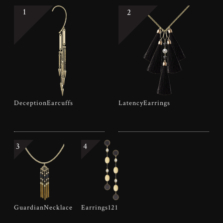
1
2
DeceptionEarcuffs
LatencyEarrings
3
4
GuardianNecklace
Earrings121