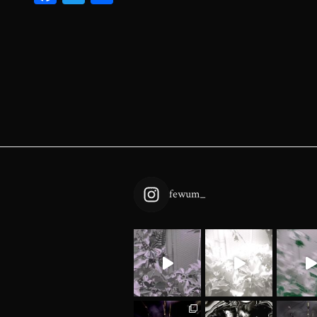
ce
wi
有
bo
tt
ok
er
fewum_