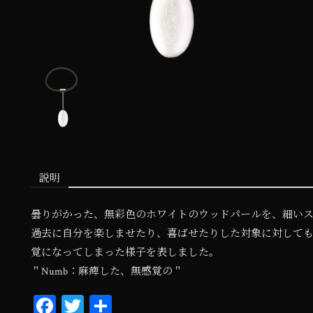
説明
曇りがかった、無彩色のホワイトのウッドパールを、細いス
過去に自分を楽しませたり、喜ばせたりした対象に対して
覚になってしまった様子を表しました。
＂Numb：麻痺した、無感覚の＂
Fa
T
共