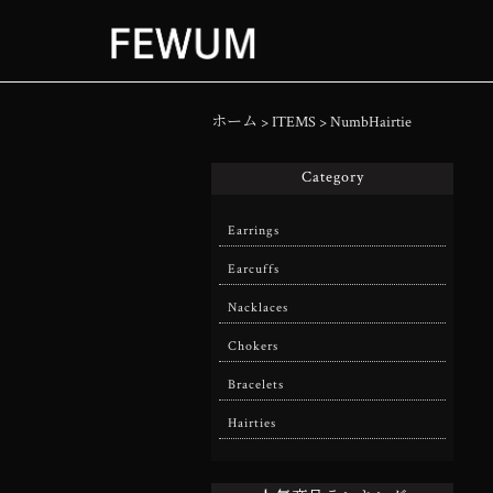
ホーム
>
ITEMS
>
NumbHairtie
Category
Earrings
Earcuffs
Nacklaces
Chokers
Bracelets
Hairties