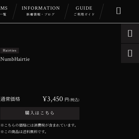
EMS
INFORMATION
GUIDE

一覧
新着情報・ブログ
ご利用ガイド

Hairties

NumbHairtie
¥3,450
通常価格
円
(税込)
購入はこちら
※こちらの価格には消費税が含まれています。
※この商品は
送料無料
です。