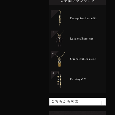
人気商品ランキング
1
DeceptionEarcuffs
2
LatencyEarrings
3
GuardianNecklace
4
Earrings121